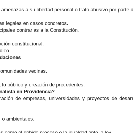
amenazas a su libertad personal o trato abusivo por parte d
mas legales en casos concretos.
pales contrarias a la Constitución.
ción constitucional.
dico.
ndaciones
 comunidades vecinas.
to público y creación de precedentes.
alista en Providencia?
ntración de empresas, universidades y proyectos de desa
s o ambientales.
s como el debido proceso o la igualdad ante la ley.