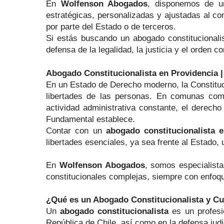
En
Wolfenson Abogados
, disponemos de un
estratégicas, personalizadas y ajustadas al c
por parte del Estado o de terceros.
Si estás buscando un abogado constitucional
defensa de la legalidad, la justicia y el orden 
Abogado Constitucionalista en Providencia 
En un Estado de Derecho moderno, la Constituci
libertades de las personas. En comunas c
actividad administrativa constante, el derecho
Fundamental establece.
Contar con un
abogado constitucionalista 
libertades esenciales, ya sea frente al Estado,
En
Wolfenson Abogados
, somos especialista
constitucionales complejas, siempre con enfoqu
¿Qué es un Abogado Constitucionalista y C
Un
abogado constitucionalista
es un profesio
República de Chile, así como en la defensa judi