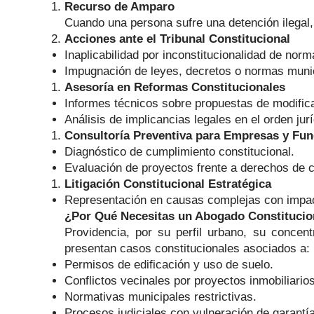
Recurso de Amparo
Cuando una persona sufre una detención ilegal, 
Acciones ante el Tribunal Constitucional
Inaplicabilidad por inconstitucionalidad de nor
Impugnación de leyes, decretos o normas munici
Asesoría en Reformas Constitucionales
Informes técnicos sobre propuestas de modifica
Análisis de implicancias legales en el orden jurí
Consultoría Preventiva para Empresas y Fu
Diagnóstico de cumplimiento constitucional.
Evaluación de proyectos frente a derechos de
Litigación Constitucional Estratégica
Representación en causas complejas con impac
¿Por Qué Necesitas un Abogado Constitucion
Providencia, por su perfil urbano, su conce
presentan casos constitucionales asociados a:
Permisos de edificación y uso de suelo.
Conflictos vecinales por proyectos inmobiliario
Normativas municipales restrictivas.
Procesos judiciales con vulneración de garantía