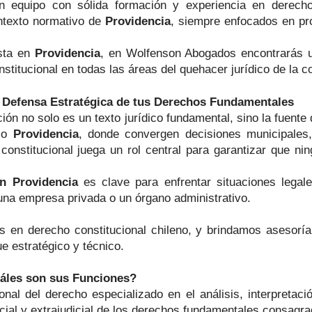
 equipo con sólida formación y experiencia en derecho 
ontexto normativo de
Providencia
, siempre enfocados en pr
ista en
Providencia
, en Wolfenson Abogados encontrarás u
constitucional en todas las áreas del quehacer jurídico de la 
| Defensa Estratégica de tus Derechos Fundamentales
ón no solo es un texto jurídico fundamental, sino la fuent
omo
Providencia
, donde convergen decisiones municipales,
 constitucional juega un rol central para garantizar que n
en Providencia
es clave para enfrentar situaciones legale
 una empresa privada o un órgano administrativo.
s en derecho constitucional chileno, y brindamos asesoría
e estratégico y técnico.
uáles son sus Funciones?
nal del derecho especializado en el análisis, interpretació
cial y extrajudicial de los derechos fundamentales consagra