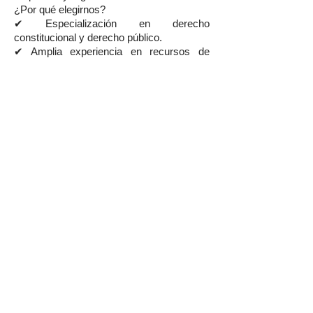
¿Por qué elegirnos?
✔ Especialización en derecho
constitucional y derecho público.
✔ Amplia experiencia en recursos de
protección y amparo.
✔ Litigación ante Cortes de Apelaciones,
Corte Suprema y Tribunal Constitucional.
✔ Defensa integral de derechos
fundamentales.
✔ Estrategias jurídicas personalizadas y
orientadas a resultados.
✔ Atención cercana, transparente y
altamente profesional.
¿Necesitas un Abogado
Constitucionalista en
Pudahuel?
Si tus derechos fundamentales han sido
vulnerados, enfrentas un conflicto con una
autoridad pública o necesitas asesoría
especializada en derecho constitucional,
en Wolfenson Abogados encontrarás el