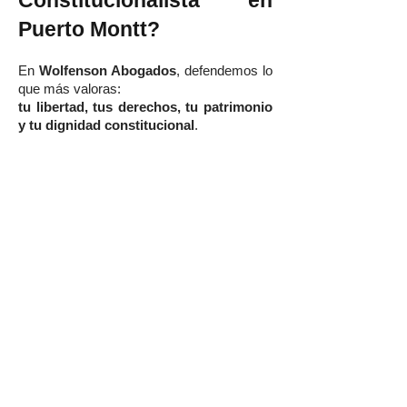
Constitucionalista en
Puerto Montt?
En
Wolfenson Abogados
, defendemos lo
que más valoras:
tu libertad, tus derechos, tu patrimonio
y tu dignidad constitucional
.
📞
Agenda tu consulta hoy mismo.
Protege tus derechos con una defensa
experta, estratégica y de primer nivel.