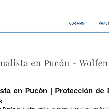
© Copyright
OUR FIRM
PRACT
nalista en Pucón - Wolfe
ista en Pucón | Protección de
s
en Pucón
es fundamental para proteger tus derechos fundam