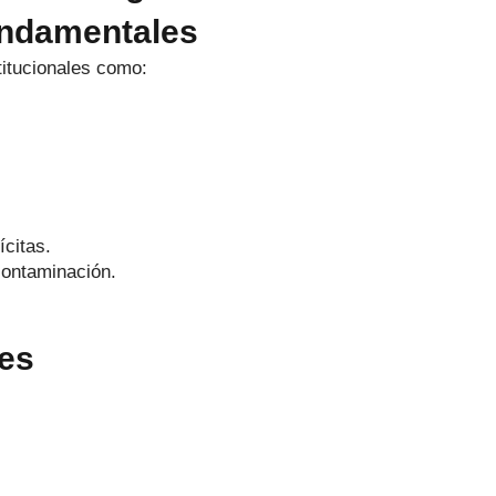
undamentales
titucionales como:
ícitas.
contaminación.
les