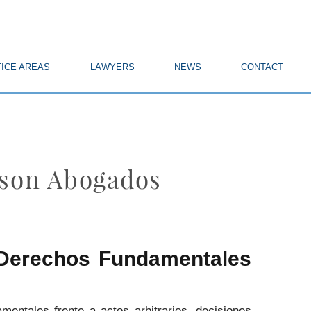
ICE AREAS
LAWYERS
NEWS
CONTACT
nson Abogados
 Derechos Fundamentales
entales frente a actos arbitrarios, decisiones