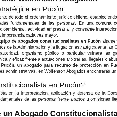
stratégica en Pucón
nto de todo el ordenamiento jurídico chileno, estableciendo 
ertades fundamentales de las personas. En una comuna
medioambiental, actividad empresarial y constante interacci
na importancia cada vez mayor.
equipo de
abogados constitucionalistas en Pucón
altamen
os de la Administración y la litigación estratégica ante las C
utoridad, organismo público o particular vulnere las ga
ica y eficaz frente a actuaciones arbitrarias, ilegales o abu
n Pucón
, un
abogado para recurso de protección en Pu
ades administrativas, en Wolfenson Abogados encontrarás un
titucionalista en Pucón?
sta en la interpretación, aplicación y defensa de la Cons
ndamentales de las personas frente a actos u omisiones ile
e un Abogado Constitucionalist