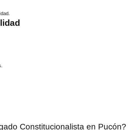
idad.
lidad
s.
ado Constitucionalista en Pucón?