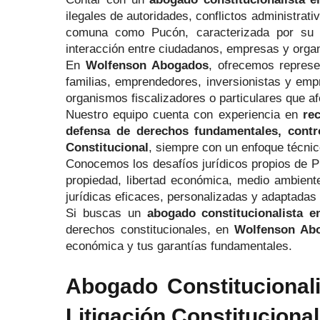
ilegales de autoridades, conflictos administrat
comuna como Pucón, caracterizada por su cre
interacción entre ciudadanos, empresas y organ
En
Wolfenson Abogados
, ofrecemos repres
familias, emprendedores, inversionistas y emp
organismos fiscalizadores o particulares que af
Nuestro equipo cuenta con experiencia en
re
defensa de derechos fundamentales, contro
Constitucional
, siempre con un enfoque técnico
Conocemos los desafíos jurídicos propios de Pu
propiedad, libertad económica, medio ambiente
jurídicas eficaces, personalizadas y adaptadas a
Si buscas un
abogado constitucionalista 
derechos constitucionales, en
Wolfenson Ab
económica y tus garantías fundamentales.
Abogado Constitucional
Litigación Constitucion