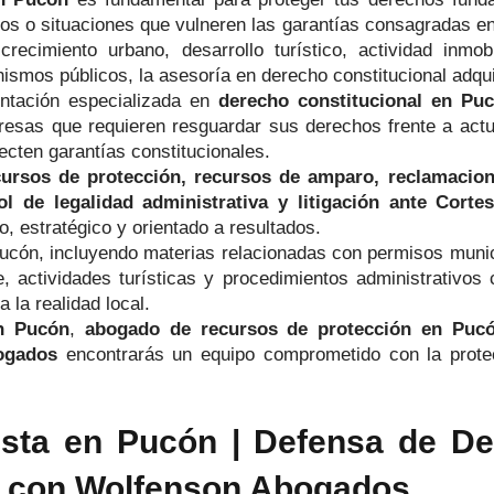
ivos o situaciones que vulneren las garantías consagradas en
cimiento urbano, desarrollo turístico, actividad inmobi
ismos públicos, la asesoría en derecho constitucional adqu
entación especializada en
derecho constitucional en Pu
resas que requieren resguardar sus derechos frente a actu
ecten garantías constitucionales.
cursos de protección, recursos de amparo, reclamacione
l de legalidad administrativa y litigación ante Cort
, estratégico y orientado a resultados.
cón, incluyendo materias relacionadas con permisos municip
, actividades turísticas y procedimientos administrativos
 la realidad local.
en Pucón
,
abogado de recursos de protección en Puc
ogados
encontrarás un equipo comprometido con la protecci
ista en Pucón | Defensa de D
al con Wolfenson Abogados