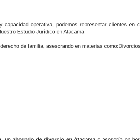
a y capacidad operativa, podemos representar clientes en 
Nuestro Estudio Jurídico en Atacama
 derecho de familia, asesorando en materias como:Divorcio
a
, un
abogado de divorcio en Atacama
o asesoría en her