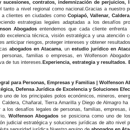
 y sucesiones, contratos, indemnización de perjuicios, l
el tanto a nivel regional como nacional.Gracias a nuestro 
s a clientes en ciudades como
Copiapó, Vallenar, Caldera
eciendo estrategias legales adaptadas a los desafíos pr
enson Abogados
entendemos que cada cliente enfrenta ci
do excelencia técnica, visión estratégica y una atención 
s anticipar riesgos, proteger intereses y obtener resultado
uscas
abogados en Atacama
, un
estudio jurídico en Ata
a personas, familias o empresas, en Wolfenson Abogado
va de tus intereses.
Experiencia, estrategia y resultados
egral para Personas, Empresas y Familias | Wolfenson 
gica, Defensa Jurídica de Excelencia y Soluciones Efec
uno de los principales polos económicos, mineros, energé
 Caldera, Chañaral, Tierra Amarilla y Diego de Almagro ha
 a los desafíos legales de personas, familias, empresas, 
rio,
Wolfenson Abogados
se posiciona como uno de los 
ión judicial estratégica y soluciones jurídicas de alto nivel
oluta seguridad jurídica.Nuestro equipo de
abogados en At