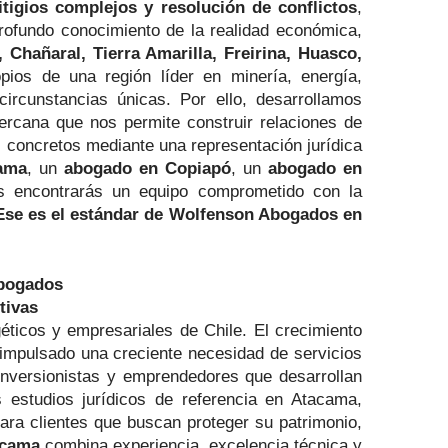
itigios complejos y resolución de conflictos
,
profundo conocimiento de la realidad económica,
, Chañaral, Tierra Amarilla, Freirina, Huasco,
opios de una región líder en minería, energía,
rcunstancias únicas. Por ello, desarrollamos
cercana que nos permite construir relaciones de
s concretos mediante una representación jurídica
cama
, un
abogado en Copiapó
, un
abogado en
s encontrarás un equipo comprometido con la
. Ese es el estándar de Wolfenson Abogados en
Abogados
tivas
ticos y empresariales de Chile. El crecimiento
 impulsado una creciente necesidad de servicios
inversionistas y emprendedores que desarrollan
estudios jurídicos de referencia en Atacama,
 para clientes que buscan proteger su patrimonio,
acama
combina experiencia, excelencia técnica y