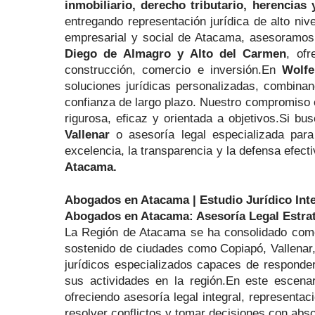
inmobiliario, derecho tributario, herencias
entregando representación jurídica de alto niv
empresarial y social de Atacama, asesoramo
Diego de Almagro y Alto del Carmen
, ofr
construcción, comercio e inversión.En
Wolf
soluciones jurídicas personalizadas, combinan
confianza de largo plazo. Nuestro compromiso e
rigurosa, eficaz y orientada a objetivos.Si b
Vallenar
o asesoría legal especializada par
excelencia, la transparencia y la defensa efecti
Atacama.
Abogados en Atacama | Estudio Jurídico Int
Abogados en Atacama: Asesoría Legal Estraté
La Región de Atacama se ha consolidado como 
sostenido de ciudades como Copiapó, Vallenar,
jurídicos especializados capaces de responder
sus actividades en la región.En este escena
ofreciendo asesoría legal integral, representac
resolver conflictos y tomar decisiones con abs