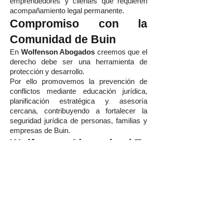
emprendedores y clientes que requieren
acompañamiento legal permanente.
Compromiso con la
Comunidad de Buin
En
Wolfenson Abogados
creemos que el
derecho debe ser una herramienta de
protección y desarrollo.
Por ello promovemos la prevención de
conflictos mediante educación jurídica,
planificación estratégica y asesoría
cercana, contribuyendo a fortalecer la
seguridad jurídica de personas, familias y
empresas de Buin.
Wolfenson Abogados | Tu
Estudio Jurídico de
Confianza en Buin
Elegir
Wolfenson Abogados
significa
contar con un equipo que combina
excelencia técnica, experiencia litigante,
estrategia jurídica y atención