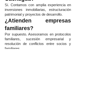
Sí. Contamos con amplia experiencia en
inversiones inmobiliarias, estructuración
patrimonial y proyectos de desarrollo.
¿Atienden empresas
familiares?
Por supuesto. Asesoramos en protocolos
familiares, sucesión empresarial y
resolución de conflictos entre socios y
familiares.
¿Pueden representar a
mi empresa en litigios?
Sí. Contamos con abogados litigantes
especializados en materias civiles,
comerciales, laborales y societarias.
Contacto | Abogado de
Empresas en Cachagua
Si buscas un
abogado corporativo en
Cachagua
, un
abogado comercial en