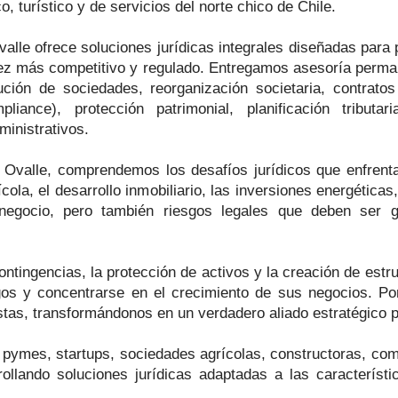
co, turístico y de servicios del norte chico de Chile.
le ofrece soluciones jurídicas integrales diseñadas para pr
z más competitivo y regulado. Entregamos asesoría perman
ución de sociedades, reorganización societaria, contratos
liance), protección patrimonial, planificación tributa
ministrativos.
 Ovalle, comprendemos los desafíos jurídicos que enfrenta
la, el desarrollo inmobiliario, las inversiones energéticas
negocio, pero también riesgos legales que deben ser g
tingencias, la protección de activos y la creación de estru
sgos y concentrarse en el crecimiento de sus negocios. Po
stas, transformándonos en un verdadero aliado estratégico 
ymes, startups, sociedades agrícolas, constructoras, compa
ollando soluciones jurídicas adaptadas a las característi