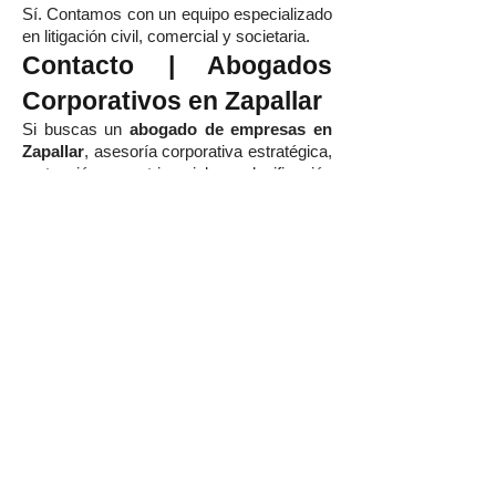
Sí. Contamos con un equipo especializado
en litigación civil, comercial y societaria.
Contacto | Abogados
Corporativos en Zapallar
Si buscas un
abogado de empresas en
Zapallar
, asesoría corporativa estratégica,
protección patrimonial, planificación
societaria, contratos comerciales, gobierno
corporativo o defensa empresarial, en
Wolfenson Abogados
encontrarás un
equipo:
✔ Especializado.
✔ Estratégico.
✔ Confidencial.
✔ Orientado a resultados.
✔ Comprometido con la protección de tu
empresa y tu patrimonio.
Agenda hoy mismo una consulta y
protege el futuro de tu negocio con una
asesoría jurídica corporativa de primer
nivel en Zapallar.