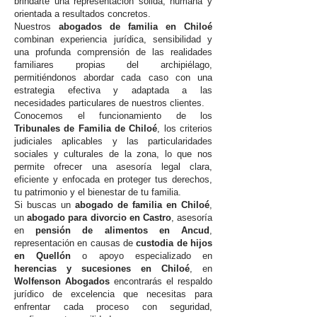
brindarte una representación sólida, humana y
orientada a resultados concretos.
Nuestros
abogados de familia en Chiloé
combinan experiencia jurídica, sensibilidad y
una profunda comprensión de las realidades
familiares propias del archipiélago,
permitiéndonos abordar cada caso con una
estrategia efectiva y adaptada a las
necesidades particulares de nuestros clientes.
Conocemos el funcionamiento de los
Tribunales de Familia de Chiloé
, los criterios
judiciales aplicables y las particularidades
sociales y culturales de la zona, lo que nos
permite ofrecer una asesoría legal clara,
eficiente y enfocada en proteger tus derechos,
tu patrimonio y el bienestar de tu familia.
Si buscas un
abogado de familia en Chiloé
,
un
abogado para divorcio en Castro
, asesoría
en
pensión de alimentos en Ancud
,
representación en causas de
custodia de hijos
en Quellón
o apoyo especializado en
herencias y sucesiones en Chiloé
, en
Wolfenson Abogados
encontrarás el respaldo
jurídico de excelencia que necesitas para
enfrentar cada proceso con seguridad,