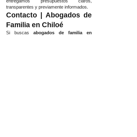
entregamos presupuestos claros,
transparentes y previamente informados.
Contacto | Abogados de
Familia en Chiloé
Si buscas
abogados de familia en
Chiloé
, asesoría en
divorcios en Castro
,
pensión de alimentos en Ancud
,
custodia de hijos en Quellón
,
herencias
y testamentos en Chiloé
o
representación en cualquier conflicto
familiar, en
Wolfenson Abogados
encontrarás una defensa jurídica sólida,
cercana y altamente especializada.
Agenda hoy mismo una consulta con
nuestros abogados de familia en Chiloé
y protege lo que más importa: tu
familia, tu patrimonio y tu tranquilidad.