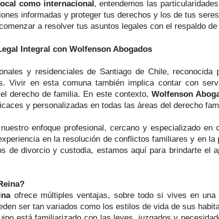
local como internacional
, entendemos las particularidade
ones informadas y proteger tus derechos y los de tus seres
comenzar a resolver tus asuntos legales con el respaldo d
Legal Integral con Wolfenson Abogados
ales y residenciales de Santiago de Chile, reconocida p
s. Vivir en esta comuna también implica contar con serv
el derecho de familia. En este contexto,
Wolfenson Abog
ficaces y personalizadas en todas las áreas del derecho fami
nuestro enfoque profesional, cercano y especializado en 
xperiencia en la resolución de conflictos familiares y en la
os de divorcio y custodia, estamos aquí para brindarte el
Reina?
ina
ofrece múltiples ventajas, sobre todo si vives en una
ueden ser tan variados como los estilos de vida de sus habi
ipo está familiarizado con las leyes, juzgados y necesidad