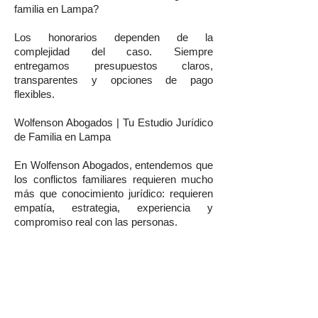
familia en Lampa?
Los honorarios dependen de la
complejidad del caso. Siempre
entregamos presupuestos claros,
transparentes y opciones de pago
flexibles.
Wolfenson Abogados | Tu Estudio Jurídico
de Familia en Lampa
En Wolfenson Abogados, entendemos que
los conflictos familiares requieren mucho
más que conocimiento jurídico: requieren
empatía, estrategia, experiencia y
compromiso real con las personas.
Si buscas abogados de familia en Lampa,
abogados de divorcio en Lampa, asesoría
en pensión de alimentos, custodia de hijos,
violencia intrafamiliar, herencias,
posesiones efectivas o cualquier materia