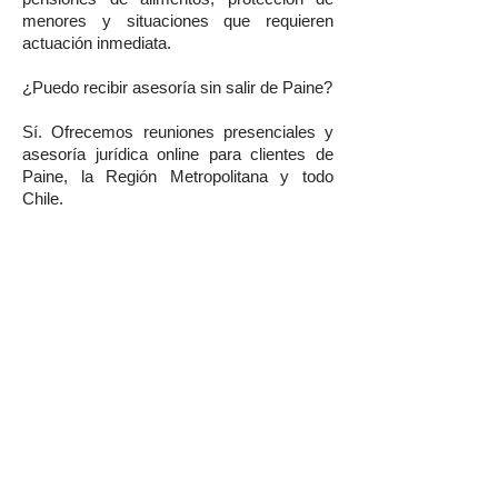
menores y situaciones que requieren
actuación inmediata.
¿Puedo recibir asesoría sin salir de Paine?
Sí. Ofrecemos reuniones presenciales y
asesoría jurídica online para clientes de
Paine, la Región Metropolitana y todo
Chile.
¿Cuánto cuesta contratar un abogado de
familia en Paine?
Nuestros honorarios dependen de la
complejidad del caso. Entregamos
presupuestos claros, transparentes y
adaptados a cada situación.
¿Trabajan procesos de mediación familiar?
Sí. Asesoramos antes, durante y después
de la mediación, procurando acuerdos