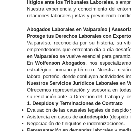
litigios ante los Tribunales Laborales
, siemp
Nuestra experiencia y conocimiento del entor
relaciones laborales justas y previniendo confli
Abogados Laborales en Valparaíso | Asesorí
Protege tus Derechos Laborales con Experto
Valparaíso, reconocida por su historia, su vi
emprendedores que enfrentan día a día desafío
en Valparaíso
se vuelve esencial para garantiza
En
Wolfenson Abogados
, nos especializam
estratégico, humano y técnico. Nuestra misión 
laboral porteño, donde confluyen actividades ind
Nuestros Servicios Jurídicos Laborales en V
Ofrecemos representación y asesoría en todas
su resolución ante la Dirección del Trabajo y l
1. Despidos y Terminaciones de Contrato
Evaluación de las causales legales de despido y
Asistencia en casos de
autodespido
(despido i
Negociación de finiquitos e indemnizaciones.
Representación en demandas laborales y media