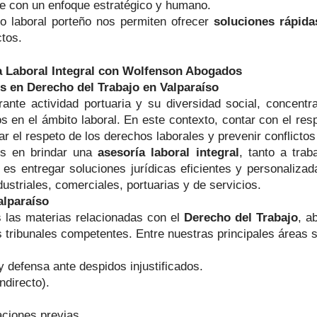
re con un enfoque estratégico y humano.
no laboral porteño nos permiten ofrecer
soluciones rápidas
ctos.
a Laboral Integral con Wolfenson Abogados
s en Derecho del Trabajo en Valparaíso
brante actividad portuaria y su diversidad social, concen
s en el ámbito laboral. En este contexto, contar con el re
r el respeto de los derechos laborales y prevenir conflictos
os en brindar una
asesoría laboral integral
, tanto a tra
es entregar soluciones jurídicas eficientes y personalizad
ustriales, comerciales, portuarias y de servicios.
alparaíso
 las materias relacionadas con el
Derecho del Trabajo
, a
os tribunales competentes. Entre nuestras principales áreas 
 defensa ante despidos injustificados.
ndirecto).
ciones previas.