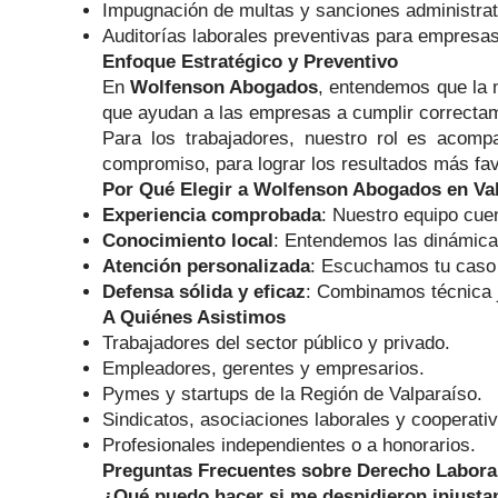
Impugnación de multas y sanciones administrat
Auditorías laborales preventivas para empresa
Enfoque Estratégico y Preventivo
En
Wolfenson Abogados
, entendemos que la m
que ayudan a las empresas a cumplir correctame
Para los trabajadores, nuestro rol es acomp
compromiso, para lograr los resultados más fav
Por Qué Elegir a Wolfenson Abogados en Va
Experiencia comprobada
: Nuestro equipo cuen
Conocimiento local
: Entendemos las dinámicas
Atención personalizada
: Escuchamos tu caso 
Defensa sólida y eficaz
: Combinamos técnica j
A Quiénes Asistimos
Trabajadores del sector público y privado.
Empleadores, gerentes y empresarios.
Pymes y startups de la Región de Valparaíso.
Sindicatos, asociaciones laborales y cooperati
Profesionales independientes o a honorarios.
Preguntas Frecuentes sobre Derecho Laboral
¿Qué puedo hacer si me despidieron injust