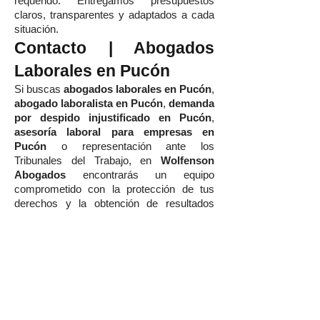
requerido. Entregamos presupuestos
claros, transparentes y adaptados a cada
situación.
Contacto | Abogados
Laborales en Pucón
Si buscas
abogados laborales en Pucón
,
abogado laboralista en Pucón
,
demanda
por despido injustificado en Pucón
,
asesoría laboral para empresas en
Pucón
o representación ante los
Tribunales del Trabajo, en
Wolfenson
Abogados
encontrarás un equipo
comprometido con la protección de tus
derechos y la obtención de resultados
concretos.
Agenda hoy tu consulta con nuestros
abogados laborales en Pucón y recibe
una asesoría estratégica, cercana y de
excelencia.
Wolfenson Abogados — Defensa
Laboral de Alto Nivel en Pucón.