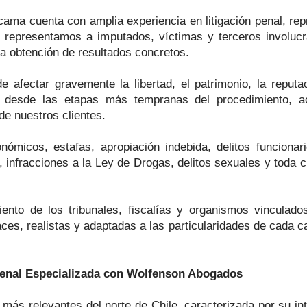
ma cuenta con amplia experiencia en litigación penal, repr
 representamos a imputados, víctimas y terceros involucr
 la obtención de resultados concretos.
afectar gravemente la libertad, el patrimonio, la reputac
s desde las etapas más tempranas del procedimiento, ac
e nuestros clientes.
micos, estafas, apropiación indebida, delitos funcionario
os, infracciones a la Ley de Drogas, delitos sexuales y toda
ento de los tribunales, fiscalías y organismos vinculado
ces, realistas y adaptadas a las particularidades de cada c
enal Especializada con Wolfenson Abogados
 más relevantes del norte de Chile, caracterizada por su in