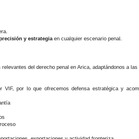
era.
precisión y estrategia
en cualquier escenario penal.
 relevantes del derecho penal en Arica, adaptándonos a las 
por VIF, por lo que ofrecemos defensa estratégica y ac
antía
os
proceso
rtaciones, exportaciones y actividad fronteriza.