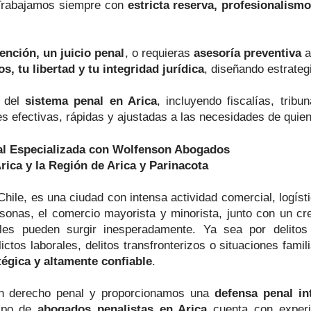
 Trabajamos siempre con
estricta reserva, profesionalism
ención, un juicio penal
, o requieras
asesoría preventiva
a
s, tu libertad y tu integridad jurídica
, diseñando estrateg
o del
sistema penal en Arica
, incluyendo fiscalías, tribu
es efectivas, rápidas y ajustadas a las necesidades de quien
nal Especializada con Wolfenson Abogados
rica y la Región de Arica y Parinacota
Chile, es una ciudad con intensa actividad comercial, logístic
ersonas, el comercio mayorista y minorista, junto con un c
les pueden surgir inesperadamente. Ya sea por delitos 
ictos laborales, delitos transfronterizos o situaciones fami
tégica y altamente confiable
.
n derecho penal y proporcionamos una
defensa penal in
uipo de
abogados penalistas en Arica
cuenta con experie