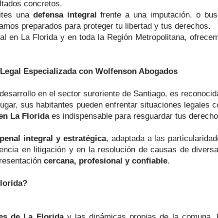
ltados concretos.
ites una
defensa integral
frente a una imputación, o busq
mos preparados para proteger tu libertad y tus derechos.
l en La Florida y en toda la Región Metropolitana, ofrec
a Legal Especializada con Wolfenson Abogados
desarrollo en el sector suroriente de Santiago, es reconocid
ugar, sus habitantes pueden enfrentar situaciones legales 
en La Florida
es indispensable para resguardar tus derecho
penal integral y estratégica
, adaptada a las particularid
ncia en litigación y en la resolución de causas de dive
resentación
cercana, profesional y confiable
.
lorida?
les de La Florida
y las dinámicas propias de la comuna. 