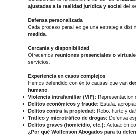
ajustadas a la realidad jurídica y social
del se
Defensa personalizada
Cada proceso penal exige una estrategia disti
medida
.
Cercanía y disponibilidad
Ofrecemos
reuniones presenciales o virtuale
servicios.
Experiencia en casos complejos
Hemos defendido con éxito causas que van
de
humano
.
Violencia intrafamiliar (VIF):
Representación de
Delitos económicos y fraude:
Estafa, apropiac
Delitos contra la propiedad:
Robo, hurto y d
Tráfico y microtráfico de drogas:
Defensa esp
Delitos graves (homicidio, etc.):
Actuación c
¿Por qué Wolfenson Abogados para tu defens