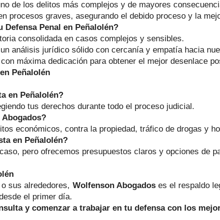
uno de los delitos más complejos y de mayores consecuenci
en procesos graves, asegurando el debido proceso y la mejo
u Defensa Penal en Peñalolén?
ctoria consolidada en casos complejos y sensibles.
n análisis jurídico sólido con cercanía y empatía hacia nue
 con máxima dedicación para obtener el mejor desenlace po
 en Peñalolén
a en Peñalolén?
egiendo tus derechos durante todo el proceso judicial.
n Abogados?
litos económicos, contra la propiedad, tráfico de drogas y ho
sta en Peñalolén?
caso, pero ofrecemos presupuestos claros y opciones de pa
olén
o sus alrededores,
Wolfenson Abogados
es el respaldo l
desde el primer día.
sulta y comenzar a trabajar en tu defensa con los mejo