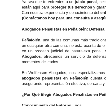
Ya sea que te enfrentes a un
juicio penal
, ne
están aquí para
proteger tus derechos
y garan
Con nuestra experiencia y conocimiento del
en
¡Contáctanos hoy para una consulta y asegúr
Abogados Penalistas en Peñalolén: Defensa
Peñalolén
, una de las comunas más tradiciona
en cualquier otra comuna, no está exenta de en
en un proceso judicial de naturaleza penal,
Abogados
, ofrecemos un servicio de defensa
momentos delicados.
En Wolfenson Abogados, nos especializamos 
abogados penalistas en Peñalolén
cuenta c
asegurando representación efectiva, cercana y 
¿Por Qué Elegir Abogados Penalistas en Peñ
Conocimiento del Entorno Local