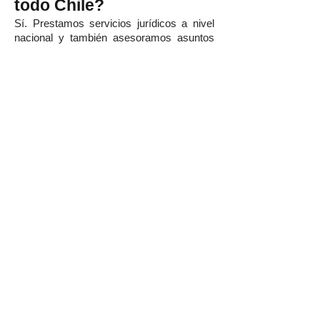
todo Chile?
Sí. Prestamos servicios jurídicos a nivel
nacional y también asesoramos asuntos
internacionales cuando corresponde.
Wolfenson Abogados | Tu
Estudio Jurídico de
Confianza en La Dehesa
En Wolfenson Abogados entendemos que
detrás de cada consulta existe una familia,
un patrimonio, una inversión o un proyecto
que merece protección jurídica del más
alto nivel.
Por ello ofrecemos una asesoría legal
integral, estratégica y personalizada,
respaldada por abogados con experiencia,
compromiso y una profunda vocación de
excelencia profesional.
Si buscas abogados en La Dehesa con
trayectoria, prestigio, atención
personalizada y soluciones jurídicas