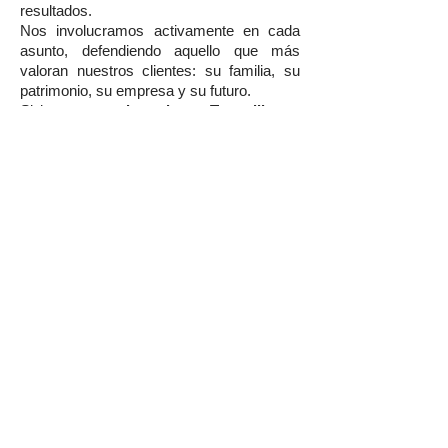
resultados.
Nos involucramos activamente en cada
asunto, defendiendo aquello que más
valoran nuestros clientes: su familia, su
patrimonio, su empresa y su futuro.
Si buscas un
abogado en Tocopilla
, un
estudio jurídico en Tocopilla
, asesoría
empresarial, defensa judicial o
representación legal de excelencia,
nuestro equipo está preparado para
ayudarte.
¿Necesitas un Abogado en
Tocopilla?
Agenda hoy mismo una reunión con
nuestros especialistas y recibe el respaldo
de uno de los estudios jurídicos con mayor
proyección en Tocopilla y la Región de
Antofagasta.
Wolfenson Abogados — Abogados en
Tocopilla, especialistas en derecho civil,
familia, laboral, penal, corporativo,