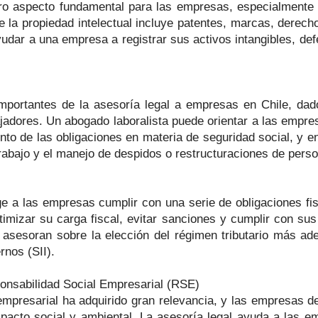
otro aspecto fundamental para las empresas, especialmente
de la propiedad intelectual incluye patentes, marcas, dere
yudar a una empresa a registrar sus activos intangibles, de
mportantes de la asesoría legal a empresas en Chile, dado
ajadores. Un abogado laboralista puede orientar a las empre
nto de las obligaciones en materia de seguridad social, y e
rabajo y el manejo de despidos o restructuraciones de perso
ge a las empresas cumplir con una serie de obligaciones fis
mizar su carga fiscal, evitar sanciones y cumplir con sus
asesoran sobre la elección del régimen tributario más adec
rnos (SII).
onsabilidad Social Empresarial (RSE)
 empresarial ha adquirido gran relevancia, y las empresas 
acto social y ambiental. La asesoría legal ayuda a las em