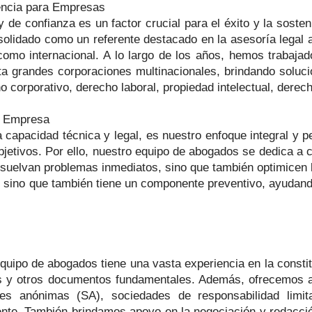
encia para Empresas
y de confianza es un factor crucial para el éxito y la soste
solidado como un referente destacado en la asesoría legal
como internacional. A lo largo de los años, hemos trabaj
randes corporaciones multinacionales, brindando solucion
corporativo, derecho laboral, propiedad intelectual, derecho
a Empresa
la capacidad técnica y legal, es nuestro enfoque integral 
bjetivos. Por ello, nuestro equipo de abogados se dedica a 
esuelvan problemas inmediatos, sino que también optimicen l
s, sino que también tiene un componente preventivo, ayudand
equipo de abogados tiene una vasta experiencia en la consti
es y otros documentos fundamentales. Además, ofrecemos as
s anónimas (SA), sociedades de responsabilidad limit
ente. También brindamos apoyo en la negociación y redacci