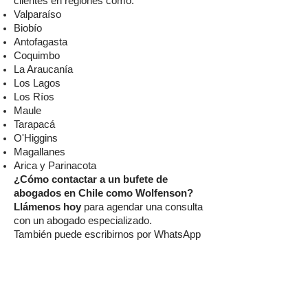
clientes en regiones como:
Valparaíso
Biobío
Antofagasta
Coquimbo
La Araucanía
Los Lagos
Los Ríos
Maule
Tarapacá
O'Higgins
Magallanes
Arica y Parinacota
¿Cómo contactar a un bufete de
abogados en Chile como Wolfenson?
Llámenos hoy
para agendar una consulta
con un abogado especializado.
También puede escribirnos por WhatsApp
o correo electrónico.
Y si lo prefiere, puede recibir atención legal
completamente
online
, desde la
comodidad de su hogar u oficina.