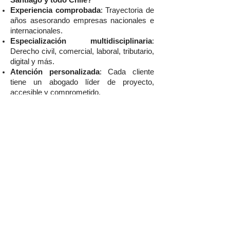
Santiago y todo Chile?
Experiencia comprobada
: Trayectoria de
años asesorando empresas nacionales e
internacionales.
Especialización multidisciplinaria
:
Derecho civil, comercial, laboral, tributario,
digital y más.
Atención personalizada
: Cada cliente
tiene un abogado líder de proyecto,
accesible y comprometido.
Prevención legal proactiva
: Trabajamos
para que no llegues a tribunales.
Reconocimiento en rankings legales
:
Wolfenson Abogados ha sido destacado
por su excelencia profesional y ética.
¿Estás buscando consultoría legal para
tu empresa?
Contáctanos hoy mismo y agenda una
reunión con nuestros abogados. En
Wolfenson Abogados
, convertimos la
asesoría legal en una herramienta de
crecimiento y seguridad para tu negocio.