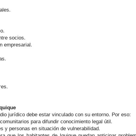
ales.
o.
ntre socios.
n empresarial.
as.
res.
quique
o jurídico debe estar vinculado con su entorno. Por eso:
omunitarios para difundir conocimiento legal útil.
 y personas en situación de vulnerabilidad.
ra que los habitantes de Iquique puedan anticipar proble