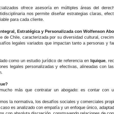
izados ofrece asesoría en múltiples áreas del derecho, in
tidisciplinaria nos permite diseñar estrategias claras, efec
iable para cada cliente.
 Integral, Estratégica y Personalizada con Wolfenson Ab
te de Chile, caracterizada por su diversidad cultural, crec
esafíos legales variados que impactan tanto a personas y 
ado como un estudio jurídico de referencia en
Iquique
, re
iones legales personalizadas y efectivas, alineadas con l
n.
que?
mucho más que contratar un abogado: es contar con un
os la normativa, los desafíos sociales y comerciales propi
aso es analizado con empatía y un enfoque único, adaptado
s con absoluta discreción, construyendo relaciones de con