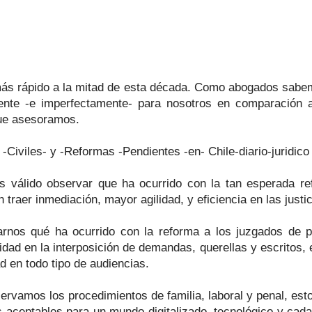
s rápido a la mitad de esta década. Como abogados sabem
erente -e imperfectamente- para nosotros en comparación 
que asesoramos.
Civiles- y -Reformas -Pendientes -en- Chile-diario-juridico
s válido observar que ha ocurrido con la tan esperada re
 traer inmediación, mayor agilidad, y eficiencia en las justic
nos qué ha ocurrido con la reforma a los juzgados de pol
idad en la interposición de demandas, querellas y escritos, 
d en todo tipo de audiencias.
rvamos los procedimientos de familia, laboral y penal, est
 aceptables para un mundo digitalizado, tecnológico y ca