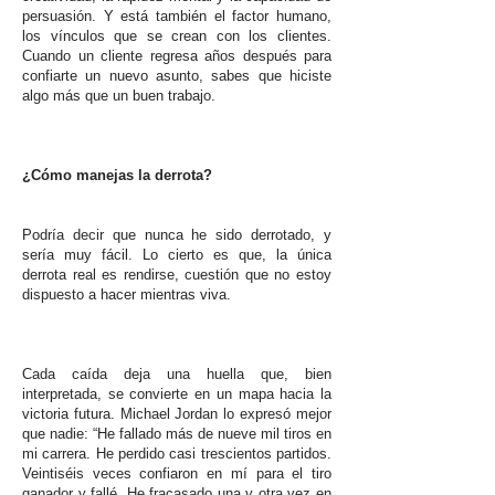
persuasión. Y está también el factor humano,
los vínculos que se crean con los clientes.
Cuando un cliente regresa años después para
confiarte un nuevo asunto, sabes que hiciste
algo más que un buen trabajo.
¿Cómo manejas la derrota?
Podría decir que nunca he sido derrotado, y
sería muy fácil. Lo cierto es que, la única
derrota real es rendirse, cuestión que no estoy
dispuesto a hacer mientras viva.
Cada caída deja una huella que, bien
interpretada, se convierte en un mapa hacia la
victoria futura. Michael Jordan lo expresó mejor
que nadie: “He fallado más de nueve mil tiros en
mi carrera. He perdido casi trescientos partidos.
Veintiséis veces confiaron en mí para el tiro
ganador y fallé. He fracasado una y otra vez en