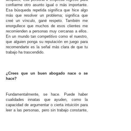
confiarme otro asunto igual o más importante.
Esa búsqueda repetida significa que hice algo
más que resolver un problema; significa que
creé un vínculo, gané respeto. También me
enorgullece que muchos de esos clientes me
recomienden a personas muy cercanas a ellos.
En un mundo tan competitivo como el nuestro,
que alguien ponga su reputación en juego para
recomendarte es la señal más clara de que tu
trabajo ha trascendido.
¿Crees que un buen abogado nace o se
hace?
Fundamentalmente, se hace. Puede haber
cualidades innatas que ayuden, como la
capacidad de argumentar o cierta intuición para
leer a las personas, pero sin trabajo constante,
esas habilidades no sirven de mucho. La
abogacía exige disciplina, estudio, empatía,
criterio, experiencia y, sobre todo, la capacidad