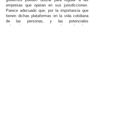
empresas que operan en sus jurisdicciones.
Parece adecuado que, por la importancia que
tienen dichas plataformas en la vida cotidiana
de las personas, y las potenciales
vulneraciones graves de derechos
fundamentales que podrían provocar los
discursos de odio o ataques a la honra de las
personas, estas empresas deban detentar
representación legal local, y así cumplir
cabalmente con las regulaciones de cada país.
Como corolario de lo anterior, se puede concluir
que, la suspensión de las operaciones de X en
Brasil pone de manifiesto los desafíos legales y
regulatorios que enfrentan las compañías de
redes sociales a nivel global. La exigencia de
contar con representación legal local sienta
jurisprudencia comparada, y es una tendencia
que podría extenderse a otros países,
incrementando la presión sobre estas empresas
para cumplir con un mosaico de normativas
nacionales.
Además, el caso brasileño subraya la