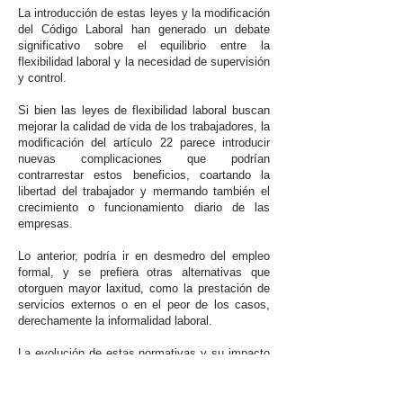
La introducción de estas leyes y la modificación
del Código Laboral han generado un debate
significativo sobre el equilibrio entre la
flexibilidad laboral y la necesidad de supervisión
y control.
Si bien las leyes de flexibilidad laboral buscan
mejorar la calidad de vida de los trabajadores, la
modificación del artículo 22 parece introducir
nuevas complicaciones que podrían
contrarrestar estos beneficios, coartando la
libertad del trabajador y mermando también el
crecimiento o funcionamiento diario de las
empresas.
Lo anterior, podría ir en desmedro del empleo
formal, y se prefiera otras alternativas que
otorguen mayor laxitud, como la prestación de
servicios externos o en el peor de los casos,
derechamente la informalidad laboral.
La evolución de estas normativas y su impacto
real en el entorno laboral será un aspecto
crucial a monitorear en este año en Chile, lo
cual sin duda dará que hablar a los abogados