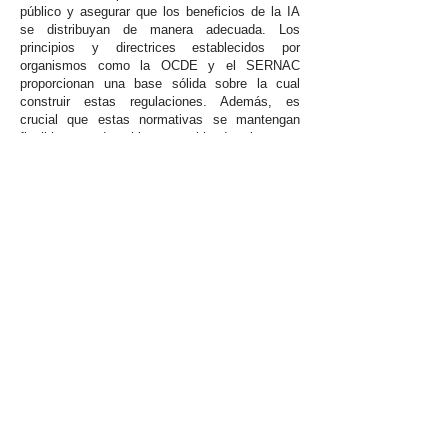
público y asegurar que los beneficios de la IA
se distribuyan de manera adecuada. Los
principios y directrices establecidos por
organismos como la OCDE y el SERNAC
proporcionan una base sólida sobre la cual
construir estas regulaciones. Además, es
crucial que estas normativas se mantengan
flexibles y adaptables, permitiendo ajustes y
mejoras a medida que la tecnología y nuestra
comprensión de sus impactos evolucionan.
En resumen, la evolución de la IA plantea
interrogantes éticos, legales y prácticos
fundamentales que deben ser abordados con
políticas adecuadas y una regulación informada
para asegurar un uso responsable y equitativo
de esta tecnología en beneficio de la sociedad
en su conjunto. La implementación de un marco
regulatorio robusto es esencial para mitigar los
riesgos asociados con la IA y maximizar sus
beneficios, promoviendo así un futuro en el que
la tecnología y la humanidad puedan coexistir
armoniosamente. La IA tiene el potencial de
transformar radicalmente nuestras vidas y
sociedades, y es nuestra responsabilidad