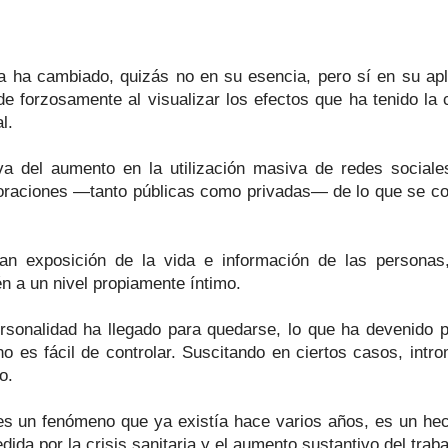
da ha cambiado, quizás no en su esencia, pero sí en su apli
 forzosamente al visualizar los efectos que ha tenido la c
l.
riva del aumento en la utilización masiva de redes social
oraciones —tanto públicas como privadas— de lo que se con
an exposición de la vida e información de las persona
én a un nivel propiamente íntimo.
ersonalidad ha llegado para quedarse, lo que ha devenido
o es fácil de controlar. Suscitando en ciertos casos, intro
o.
al es un fenómeno que ya existía hace varios años, es un h
dida por la crisis sanitaria y el aumento sustantivo del traba