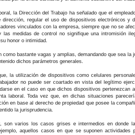
oral, la Dirección del Trabajo ha señalado que el empleado
e dirección, regular el uso de dispositivos electrónicos y 
jadores vinculados con la empresa, siempre que no se afect
 las medidas de control no signifique una intromisión ile
 su honor o intimidad.
n como bastante vagas y amplias, demandando que sea la ju
contenido dichos parámetros generales.
ue, la utilización de dispositivos como celulares personal
abajador no puede ser coartado en vista del legítimo ejerc
 darse en el caso en que dichos dispositivos pertenezcan a 
ta laboral. Toda vez que, en dichas situaciones parecerí
zación en base al derecho de propiedad que posee la compañí
ntido la jurisprudencia.
or, son varios los casos grises e intermedios en donde la
r ejemplo, aquellos casos en que se suponen actividades 