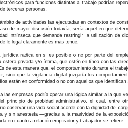
electrónicos para funciones distintas al trabajo podrían reper
o de terceras personas.
mbito de actividades las ejecutadas en contextos de constru
caso de mayor discusión todavía, sería aquel en que deter
dad intrínseca que demande restringir la utilización de dic
n de lo legal claramente es más tenue.
 jurídica radica en si es posible o no por parte del empl
 esfera privada y/o íntima, que estén en línea con las dire
Es de esta manera que, el comportamiento durante el trabajo
or, sino que la vigilancia digital juzgaría los comportamien
ellos están en conformidad o no con aquellos que identifican
a las empresas podría operar una lógica similar a la que ve
el principio de probidad administrativo, el cual, entre 
rio observar una vida social acorde con la dignidad del car
za y sin anestesia —gracias a la masividad de la exposició
da en cuanto a relación empleador y trabajador se refiere.